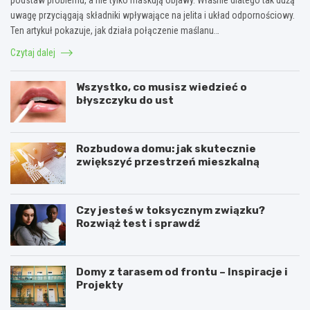
uwagę przyciągają składniki wpływające na jelita i układ odpornościowy.
Ten artykuł pokazuje, jak działa połączenie maślanu…
Czytaj dalej
Wszystko, co musisz wiedzieć o
błyszczyku do ust
Rozbudowa domu: jak skutecznie
zwiększyć przestrzeń mieszkalną
Czy jesteś w toksycznym związku?
Rozwiąż test i sprawdź
Domy z tarasem od frontu – Inspiracje i
Projekty
J
S