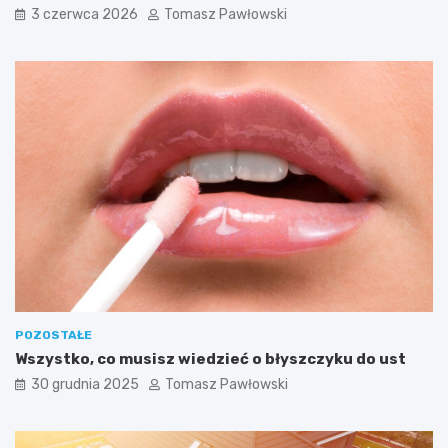
p
3 czerwca 2026
Tomasz Pawłowski
a
r
c
i
e
d
l
a
r
o
z
g
r
y
w
e
k
POZOSTAŁE
P
Wszystko, co musisz wiedzieć o błyszczyku do ust
l
a
30 grudnia 2025
Tomasz Pawłowski
y
-
o