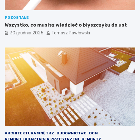
w
e
k
POZOSTAŁE
P
Wszystko, co musisz wiedzieć o błyszczyku do ust
l
a
30 grudnia 2025
Tomasz Pawłowski
y
-
o
f
f
ARCHITEKTURA WNĘTRZ
BUDOWNICTWO
DOM
REMONT I ADAPTACJA PRZESTRZENI
REMONTY