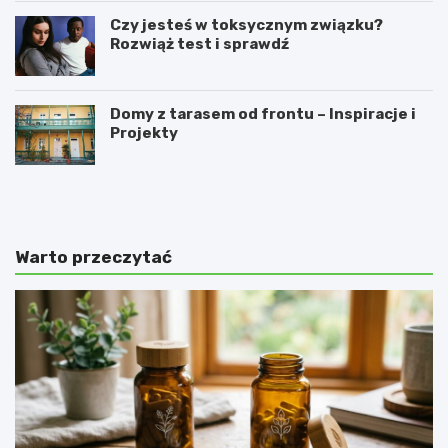
Czy jesteś w toksycznym związku?
Rozwiąż test i sprawdź
Domy z tarasem od frontu – Inspiracje i
Projekty
J
S
a
u
k
p
i
e
e
r
Warto przeczytać
s
B
p
e
o
t
r
S
t
u
y
p
u
e
p
r
r
P
a
r
w
z