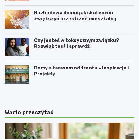
Rozbudowa domu: jak skutecznie
zwiększyć przestrzeń mieszkalną
Czy jesteś w toksycznym związku?
Rozwiąż test i sprawdź
Domy z tarasem od frontu – Inspiracje i
Projekty
J
S
a
u
k
p
i
e
e
r
Warto przeczytać
s
B
p
e
o
t
r
S
t
u