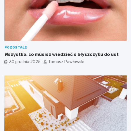
o
z
g
r
y
w
e
k
POZOSTAŁE
P
Wszystko, co musisz wiedzieć o błyszczyku do ust
l
a
30 grudnia 2025
Tomasz Pawłowski
y
-
o
f
f