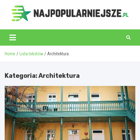
Skip
to
content
najpopularniejsze.pl
Home
Lista tekstów
Architektura
Kategoria:
Architektura