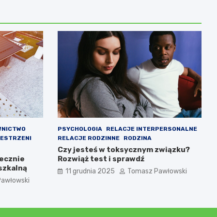
WNICTWO
PSYCHOLOGIA
RELACJE INTERPERSONALNE
ZESTRZENI
RELACJE RODZINNE
RODZINA
Czy jesteś w toksycznym związku?
ecznie
Rozwiąż test i sprawdź
szkalną
11 grudnia 2025
Tomasz Pawłowski
awłowski