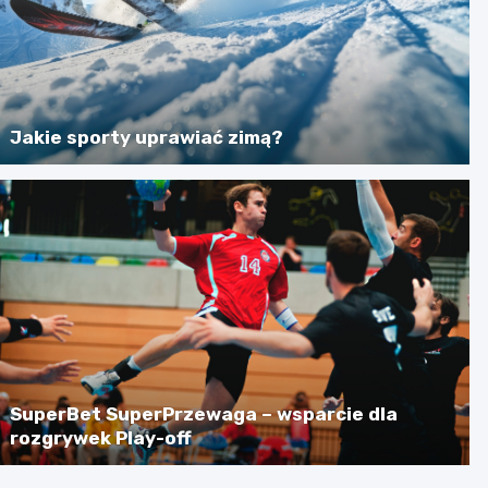
Jakie sporty uprawiać zimą?
SuperBet SuperPrzewaga – wsparcie dla
rozgrywek Play-off