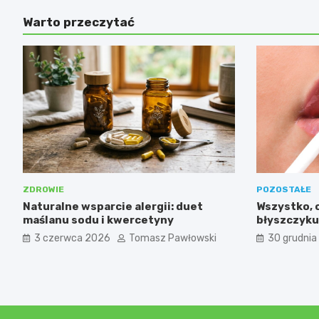
Warto przeczytać
ZDROWIE
POZOSTAŁE
Naturalne wsparcie alergii: duet
Wszystko, 
maślanu sodu i kwercetyny
błyszczyku
3 czerwca 2026
Tomasz Pawłowski
30 grudnia