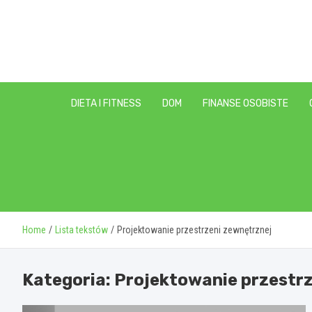
Skip
to
content
DIETA I FITNESS
DOM
FINANSE OSOBISTE
Home
Lista tekstów
Projektowanie przestrzeni zewnętrznej
Kategoria:
Projektowanie przestr