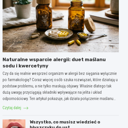
Naturalne wsparcie alergii: duet maślanu
sodu i kwercetyny
Czy da się realnie wesprzeć organizm w alergii bez sięgania wyłącznie
po farmakologię? Coraz więcej osób szuka rozwiązań, które działają u
podstaw problemu, a nie tylko maskują objawy. Właśnie dlatego tak
dużą uwagę przyciągają składniki wpływające na jelita i układ
odpornościowy. Ten artykuł pokazuje, jak działa połączenie maślanu…
Czytaj dalej
Wszystko, co musisz wiedzieć o
błyszczyku do ust