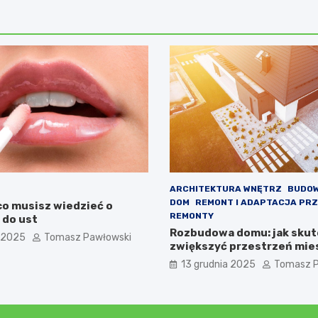
ARCHITEKTURA WNĘTRZ
BUDO
DOM
REMONT I ADAPTACJA PR
co musisz wiedzieć o
REMONTY
 do ust
Rozbudowa domu: jak skut
 2025
Tomasz Pawłowski
zwiększyć przestrzeń mie
13 grudnia 2025
Tomasz P