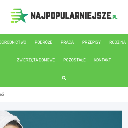
najpopularniejsze.pl
OGRODNICTWO
PODRÓŻE
PRACA
PRZEPISY
RODZINA
ZWIERZĘTA DOMOWE
POZOSTAŁE
KONTAKT
yć?