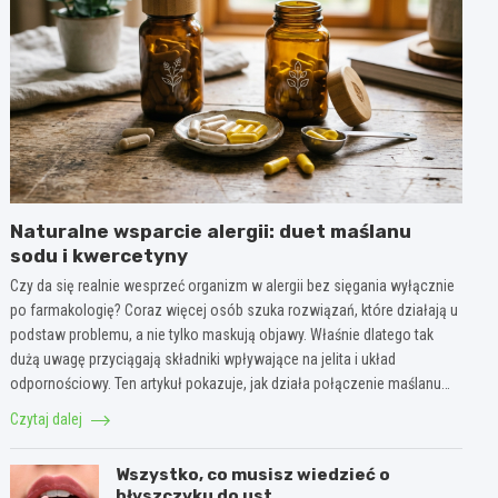
Naturalne wsparcie alergii: duet maślanu
sodu i kwercetyny
Czy da się realnie wesprzeć organizm w alergii bez sięgania wyłącznie
po farmakologię? Coraz więcej osób szuka rozwiązań, które działają u
podstaw problemu, a nie tylko maskują objawy. Właśnie dlatego tak
dużą uwagę przyciągają składniki wpływające na jelita i układ
odpornościowy. Ten artykuł pokazuje, jak działa połączenie maślanu…
Czytaj dalej
Wszystko, co musisz wiedzieć o
błyszczyku do ust