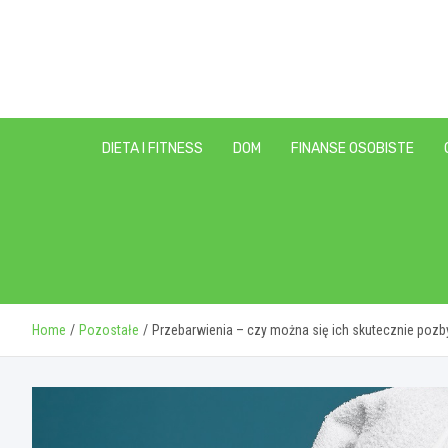
Skip
to
content
DIETA I FITNESS
DOM
FINANSE OSOBISTE
Home
Pozostałe
Przebarwienia – czy można się ich skutecznie pozb