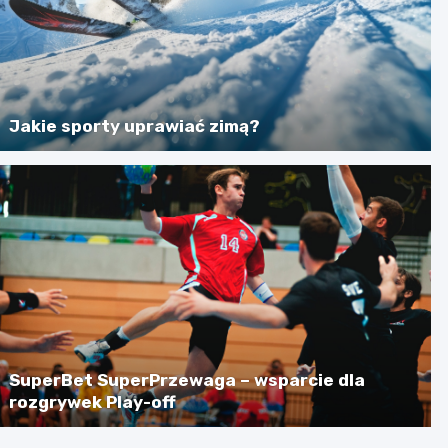
Jakie sporty uprawiać zimą?
SuperBet SuperPrzewaga – wsparcie dla
rozgrywek Play-off