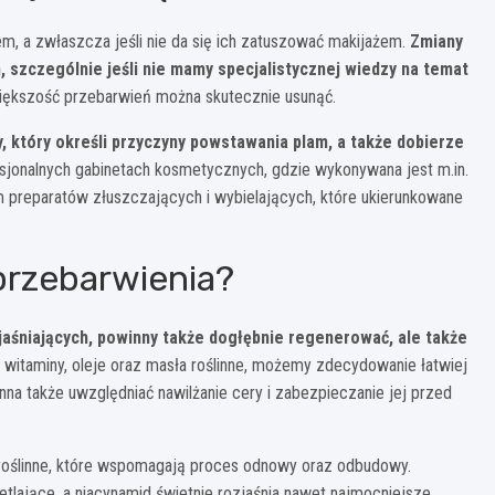
 a zwłaszcza jeśli nie da się ich zatuszować makijażem.
Zmiany
 szczególnie jeśli nie mamy specjalistycznej wiedzy na temat
ększość przebarwień można skutecznie usunąć.
y, który określi przyczyny powstawania plam, a także dobierze
jonalnych gabinetach kosmetycznych, gdzie wykonywana jest m.in.
em preparatów złuszczających i wybielających, które ukierunkowane
przebarwienia?
aśniających, powinny także dogłębnie regenerować, ale także
 witaminy, oleje oraz masła roślinne, możemy zdecydowanie łatwiej
na także uwzględniać nawilżanie cery i zabezpieczanie jej przed
roślinne, które wspomagają proces odnowy oraz odbudowy.
etlające, a
niacynamid
świetnie rozjaśnia nawet najmocniejsze